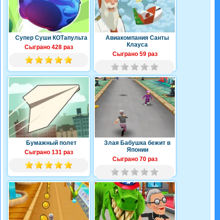
Супер Суши КОТапульта
Авиакомпания Санты
Клауса
Сыграно 428 раз
Сыграно 59 раз
Бумажный полет
Злая Бабушка бежит в
Японии
Сыграно 131 раз
Сыграно 70 раз