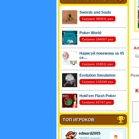
Swords and Souls
Сыграно 380811 раз
Poker World
Сыграно 184007 раз
Ал
Нарисуй покемона за 45
Б
се…
Сыграно 163611 раз
Evolution Simulation
Разм
Сыграно 133296 раз
К
Hold'em Flash Poker
Сыграно 92747 раз
ТОП ИГРОКОВ
edward2005
(90382 очков)