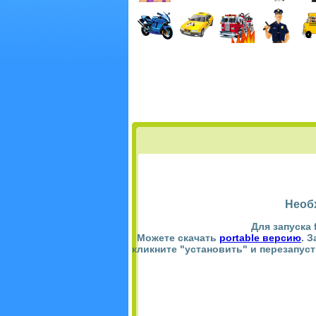
Необ
Для запуска 
Можете скачать
portable версию
. 
кликните "установить" и перезапус