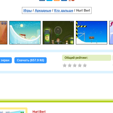
Игры
/
Аркадные
/
Кто дальше
/ Hurl Berl
Общий рейтинг:
 экран
Скачать (657.9 Кб)
Hurl Berl