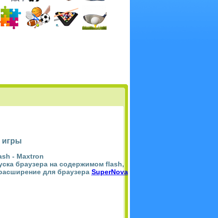
 игры
ash -
Maxtron
пуска браузера на содержимом flash,
 расширение для браузера
SuperNova