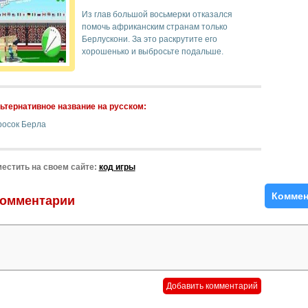
Из глав большой восьмерки отказался
помочь африканским странам только
Берлускони. За это раскрутите его
хорошенько и выбросьте подальше.
ьтернативное название на русском:
росок Берла
естить на своем сайте:
код игры
Коммен
омментарии