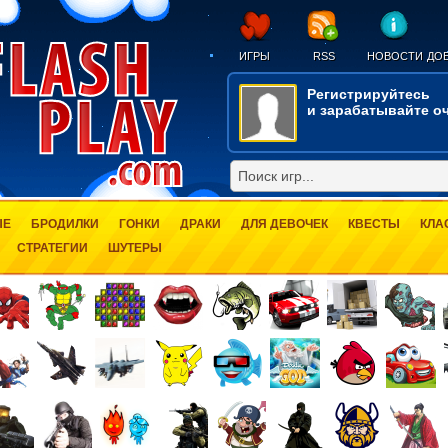
ИГРЫ
RSS
НОВОСТИ
ДОБ
Регистрируйтесь
и зарабатывайте оч
ЫЕ
БРОДИЛКИ
ГОНКИ
ДРАКИ
ДЛЯ ДЕВОЧЕК
КВЕСТЫ
КЛА
СТРАТЕГИИ
ШУТЕРЫ