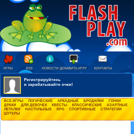
ИГРЫ
RSS
НОВОСТИ
ДОБАВИТЬ ИГРУ
КОНТАКТЫ
Регистрируйтесь
и зарабатывайте очки!
ВСЕ ИГРЫ
ЛОГИЧЕСКИЕ
АРКАДНЫЕ
БРОДИЛКИ
ГОНКИ
ДРАКИ
ДЛЯ ДЕВОЧЕК
КВЕСТЫ
КЛАССИЧЕСКИЕ
АЗАРТНЫЕ
ЛЕТАЛКИ
НАСТОЛЬНЫЕ
RPG
СПОРТИВНЫЕ
СТРАТЕГИИ
ШУТЕРЫ