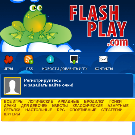
ИГРЫ
RSS
НОВОСТИ
ДОБАВИТЬ ИГРУ
КОНТАКТЫ
Регистрируйтесь
и зарабатывайте очки!
ВСЕ ИГРЫ
ЛОГИЧЕСКИЕ
АРКАДНЫЕ
БРОДИЛКИ
ГОНКИ
ДРАКИ
ДЛЯ ДЕВОЧЕК
КВЕСТЫ
КЛАССИЧЕСКИЕ
АЗАРТНЫЕ
ЛЕТАЛКИ
НАСТОЛЬНЫЕ
RPG
СПОРТИВНЫЕ
СТРАТЕГИИ
ШУТЕРЫ