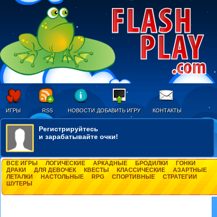
ИГРЫ
RSS
НОВОСТИ
ДОБАВИТЬ ИГРУ
КОНТАКТЫ
Регистрируйтесь
и зарабатывайте очки!
ВСЕ ИГРЫ
ЛОГИЧЕСКИЕ
АРКАДНЫЕ
БРОДИЛКИ
ГОНКИ
ДРАКИ
ДЛЯ ДЕВОЧЕК
КВЕСТЫ
КЛАССИЧЕСКИЕ
АЗАРТНЫЕ
ЛЕТАЛКИ
НАСТОЛЬНЫЕ
RPG
СПОРТИВНЫЕ
СТРАТЕГИИ
ШУТЕРЫ