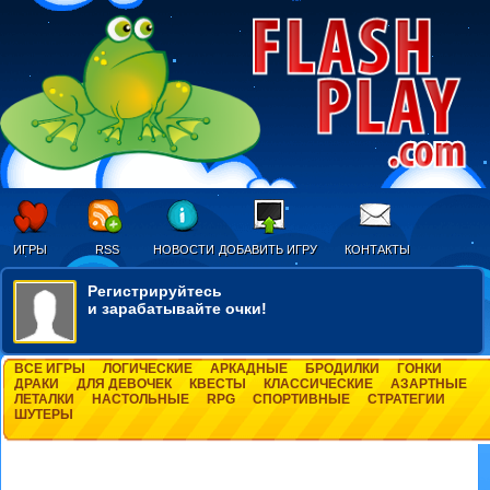
ИГРЫ
RSS
НОВОСТИ
ДОБАВИТЬ ИГРУ
КОНТАКТЫ
Регистрируйтесь
и зарабатывайте очки!
ВСЕ ИГРЫ
ЛОГИЧЕСКИЕ
АРКАДНЫЕ
БРОДИЛКИ
ГОНКИ
ДРАКИ
ДЛЯ ДЕВОЧЕК
КВЕСТЫ
КЛАССИЧЕСКИЕ
АЗАРТНЫЕ
ЛЕТАЛКИ
НАСТОЛЬНЫЕ
RPG
СПОРТИВНЫЕ
СТРАТЕГИИ
ШУТЕРЫ