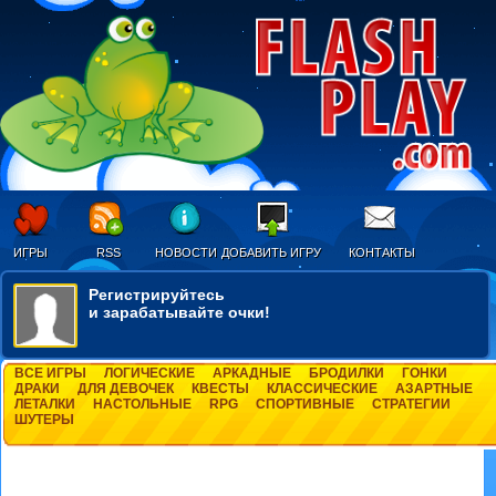
ИГРЫ
RSS
НОВОСТИ
ДОБАВИТЬ ИГРУ
КОНТАКТЫ
Регистрируйтесь
и зарабатывайте очки!
ВСЕ ИГРЫ
ЛОГИЧЕСКИЕ
АРКАДНЫЕ
БРОДИЛКИ
ГОНКИ
ДРАКИ
ДЛЯ ДЕВОЧЕК
КВЕСТЫ
КЛАССИЧЕСКИЕ
АЗАРТНЫЕ
ЛЕТАЛКИ
НАСТОЛЬНЫЕ
RPG
СПОРТИВНЫЕ
СТРАТЕГИИ
ШУТЕРЫ