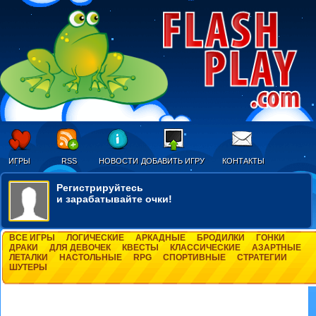
ИГРЫ
RSS
НОВОСТИ
ДОБАВИТЬ ИГРУ
КОНТАКТЫ
Регистрируйтесь
и зарабатывайте очки!
ВСЕ ИГРЫ
ЛОГИЧЕСКИЕ
АРКАДНЫЕ
БРОДИЛКИ
ГОНКИ
ДРАКИ
ДЛЯ ДЕВОЧЕК
КВЕСТЫ
КЛАССИЧЕСКИЕ
АЗАРТНЫЕ
ЛЕТАЛКИ
НАСТОЛЬНЫЕ
RPG
СПОРТИВНЫЕ
СТРАТЕГИИ
ШУТЕРЫ