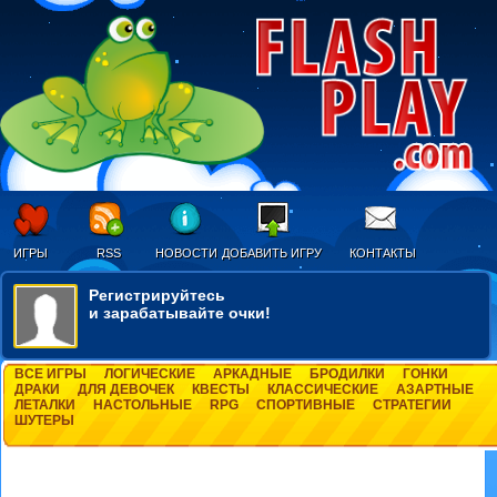
ИГРЫ
RSS
НОВОСТИ
ДОБАВИТЬ ИГРУ
КОНТАКТЫ
Регистрируйтесь
и зарабатывайте очки!
ВСЕ ИГРЫ
ЛОГИЧЕСКИЕ
АРКАДНЫЕ
БРОДИЛКИ
ГОНКИ
ДРАКИ
ДЛЯ ДЕВОЧЕК
КВЕСТЫ
КЛАССИЧЕСКИЕ
АЗАРТНЫЕ
ЛЕТАЛКИ
НАСТОЛЬНЫЕ
RPG
СПОРТИВНЫЕ
СТРАТЕГИИ
ШУТЕРЫ