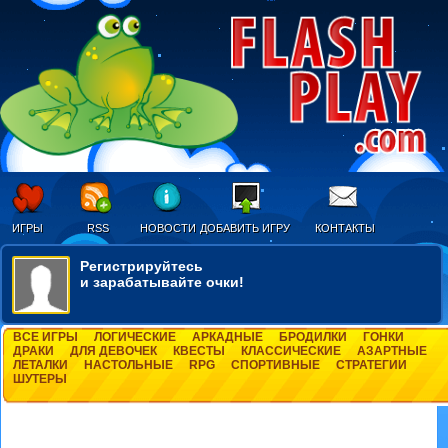
ИГРЫ
RSS
НОВОСТИ
ДОБАВИТЬ ИГРУ
КОНТАКТЫ
Регистрируйтесь
и зарабатывайте очки!
ВСЕ ИГРЫ
ЛОГИЧЕСКИЕ
АРКАДНЫЕ
БРОДИЛКИ
ГОНКИ
ДРАКИ
ДЛЯ ДЕВОЧЕК
КВЕСТЫ
КЛАССИЧЕСКИЕ
АЗАРТНЫЕ
ЛЕТАЛКИ
НАСТОЛЬНЫЕ
RPG
СПОРТИВНЫЕ
СТРАТЕГИИ
ШУТЕРЫ