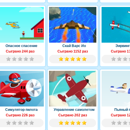
Опасное спасение
Скай Варс Ио
Эирвинг
Сыграно 244 раз
Сыграно 1152 раз
Сыграно 13
Симулятор пилота
Управление самолетом
Пьяный 
Сыграно 226 раз
Сыграно 202 раз
Сыграно 12