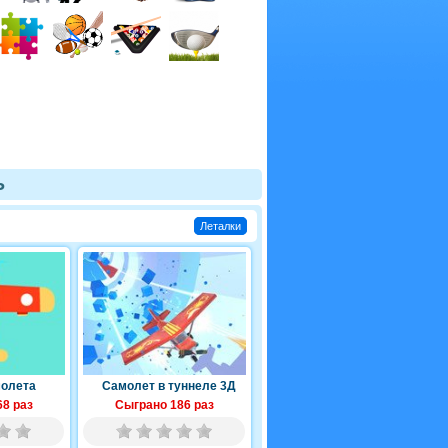
Ь
Леталки
молета
Самолет в туннеле 3Д
8 раз
Сыграно 186 раз