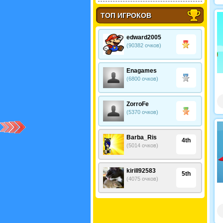
ТОП ИГРОКОВ
edward2005
(90382 очков)
Enagames
(6800 очков)
ZorroFe
(5370 очков)
Barba_Ris
4th
(5014 очков)
kirill92583
5th
(4075 очков)