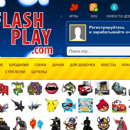
ИГРЫ
RSS
НОВОСТИ
ДОБ
Регистрируйтесь
и зарабатывайте оч
ЫЕ
БРОДИЛКИ
ГОНКИ
ДРАКИ
ДЛЯ ДЕВОЧЕК
КВЕСТЫ
КЛА
СТРАТЕГИИ
ШУТЕРЫ