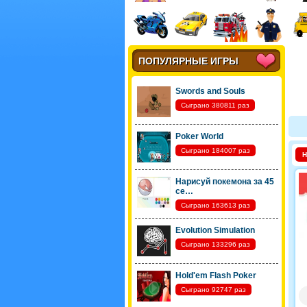
ПОПУЛЯРНЫЕ ИГРЫ
Swords and Souls
Сыграно 380811 раз
Poker World
Сыграно 184007 раз
Нарисуй покемона за 45
се…
Сыграно 163613 раз
Evolution Simulation
Сыграно 133296 раз
Hold'em Flash Poker
Сыграно 92747 раз