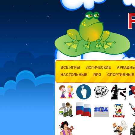
ВСЕ ИГРЫ
ЛОГИЧЕСКИЕ
АРКАДН
НАСТОЛЬНЫЕ
RPG
СПОРТИВНЫЕ