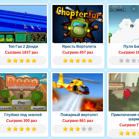
Топ Ган 2 Денди
Ярость Вертолета
Пуля Би
Сыграно 1837 раз
Сыграно 457 раз
Сыграно 16
Глубоко под землей
Пожарный вертолет
Приключения 
шари
Сыграно 300 раз
Сыграно 861 раз
Сыграно 7