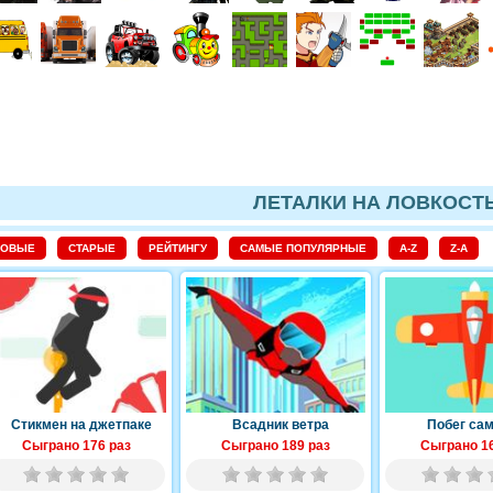
ЛЕТАЛКИ НА ЛОВКОСТ
НОВЫЕ
СТАРЫЕ
РЕЙТИНГУ
САМЫЕ ПОПУЛЯРНЫЕ
A-Z
Z-A
Стикмен на джетпаке
Всадник ветра
Побег са
Сыграно 176 раз
Сыграно 189 раз
Сыграно 16