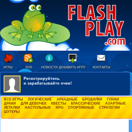
ИГРЫ
RSS
НОВОСТИ
ДОБАВИТЬ ИГРУ
КОНТАКТЫ
Регистрируйтесь
и зарабатывайте очки!
ВСЕ ИГРЫ
ЛОГИЧЕСКИЕ
АРКАДНЫЕ
БРОДИЛКИ
ГОНКИ
ДРАКИ
ДЛЯ ДЕВОЧЕК
КВЕСТЫ
КЛАССИЧЕСКИЕ
АЗАРТНЫЕ
ЛЕТАЛКИ
НАСТОЛЬНЫЕ
RPG
СПОРТИВНЫЕ
СТРАТЕГИИ
ШУТЕРЫ