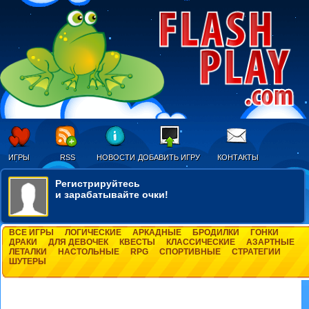
ИГРЫ
RSS
НОВОСТИ
ДОБАВИТЬ ИГРУ
КОНТАКТЫ
Регистрируйтесь
и зарабатывайте очки!
ВСЕ ИГРЫ
ЛОГИЧЕСКИЕ
АРКАДНЫЕ
БРОДИЛКИ
ГОНКИ
ДРАКИ
ДЛЯ ДЕВОЧЕК
КВЕСТЫ
КЛАССИЧЕСКИЕ
АЗАРТНЫЕ
ЛЕТАЛКИ
НАСТОЛЬНЫЕ
RPG
СПОРТИВНЫЕ
СТРАТЕГИИ
ШУТЕРЫ