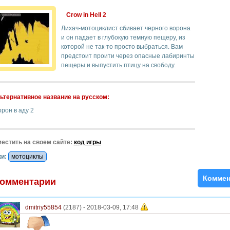
Crow in Hell 2
Лихач-мотоциклист сбивает черного ворона
и он падает в глубокую темную пещеру, из
которой не так-то просто выбраться. Вам
предстоит проити через опасные лабиринты
пещеры и выпустить птицу на свободу.
ьтернативное название на русском:
рон в аду 2
естить на своем сайте:
код игры
и:
мотоциклы
Коммен
омментарии
dmitriy55854
(2187) -
2018-03-09, 17:48