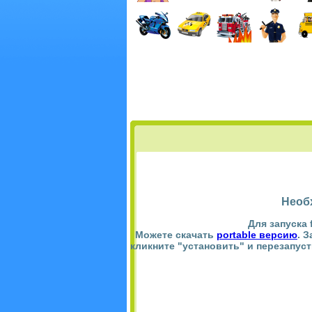
Необ
Для запуска 
Можете скачать
portable версию
. 
кликните "установить" и перезапус