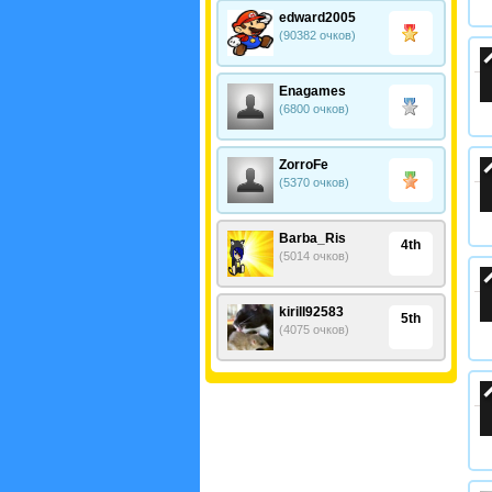
edward2005
(90382 очков)
Enagames
(6800 очков)
ZorroFe
(5370 очков)
Barba_Ris
4th
(5014 очков)
kirill92583
5th
(4075 очков)