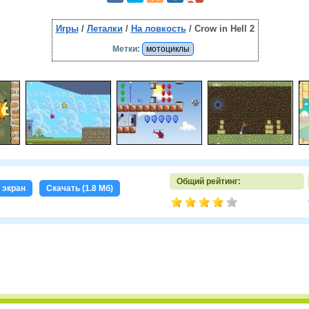
Игры
/
Леталки
/
На ловкость
/ Crow in Hell 2
Метки:
мотоциклы
Общий рейтинг:
 экран
Скачать (1.8 Мб)