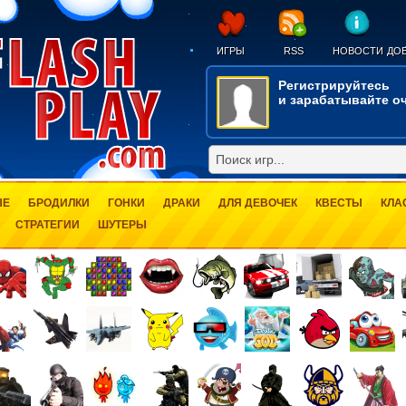
ИГРЫ
RSS
НОВОСТИ
ДОБ
Регистрируйтесь
и зарабатывайте оч
ЫЕ
БРОДИЛКИ
ГОНКИ
ДРАКИ
ДЛЯ ДЕВОЧЕК
КВЕСТЫ
КЛА
СТРАТЕГИИ
ШУТЕРЫ