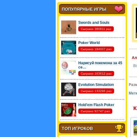
ПОПУЛЯРНЫЕ ИГРЫ
Swords and Souls
Сыграно 380811 раз
Poker World
Сыграно 184007 раз
Ал
Нарисуй покемона за 45
Во
се…
Сыграно 163612 раз
Evolution Simulation
Разм
Сыграно 133296 раз
Метк
Hold'em Flash Poker
К
Сыграно 92747 раз
ТОП ИГРОКОВ