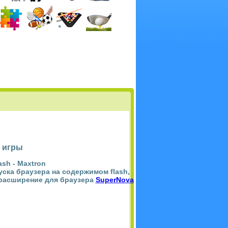
 игры
ash -
Maxtron
пуска браузера на содержимом flash,
 расширение для браузера
SuperNova