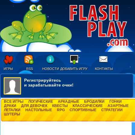
ИГРЫ
RSS
НОВОСТИ
ДОБАВИТЬ ИГРУ
КОНТАКТЫ
Регистрируйтесь
и зарабатывайте очки!
ВСЕ ИГРЫ
ЛОГИЧЕСКИЕ
АРКАДНЫЕ
БРОДИЛКИ
ГОНКИ
ДРАКИ
ДЛЯ ДЕВОЧЕК
КВЕСТЫ
КЛАССИЧЕСКИЕ
АЗАРТНЫЕ
ЛЕТАЛКИ
НАСТОЛЬНЫЕ
RPG
СПОРТИВНЫЕ
СТРАТЕГИИ
ШУТЕРЫ