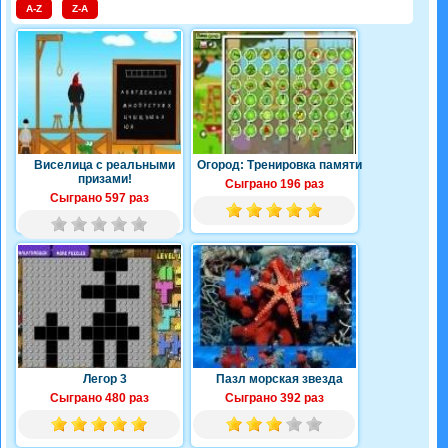
A-Z
Z-A
Виселица с реальными
Огород: Тренировка памяти
призами!
Сыграно 196 раз
Сыграно 597 раз
Легор 3
Пазл морская звезда
Сыграно 480 раз
Сыграно 392 раз