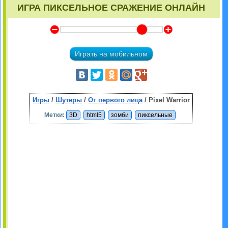
ИГРА ПИКСЕЛЬНОЕ СРАЖЕНИЕ ОНЛАЙН
Y
Z
Играть на мобильном
Игры
/
Шутеры
/
От первого лица
/ Pixel Warrior
Метки:
3D
html5
зомби
пиксельные