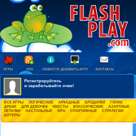
ИГРЫ
RSS
НОВОСТИ
ДОБАВИТЬ ИГРУ
КОНТАКТЫ
Регистрируйтесь
и зарабатывайте очки!
ВСЕ ИГРЫ
ЛОГИЧЕСКИЕ
АРКАДНЫЕ
БРОДИЛКИ
ГОНКИ
ДРАКИ
ДЛЯ ДЕВОЧЕК
КВЕСТЫ
КЛАССИЧЕСКИЕ
АЗАРТНЫЕ
ЛЕТАЛКИ
НАСТОЛЬНЫЕ
RPG
СПОРТИВНЫЕ
СТРАТЕГИИ
ШУТЕРЫ