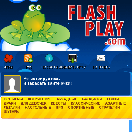
ИГРЫ
RSS
НОВОСТИ
ДОБАВИТЬ ИГРУ
КОНТАКТЫ
Регистрируйтесь
и зарабатывайте очки!
ВСЕ ИГРЫ
ЛОГИЧЕСКИЕ
АРКАДНЫЕ
БРОДИЛКИ
ГОНКИ
ДРАКИ
ДЛЯ ДЕВОЧЕК
КВЕСТЫ
КЛАССИЧЕСКИЕ
АЗАРТНЫЕ
ЛЕТАЛКИ
НАСТОЛЬНЫЕ
RPG
СПОРТИВНЫЕ
СТРАТЕГИИ
ШУТЕРЫ