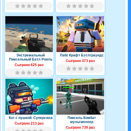
Экстремальный
Пабг Крафт Бэтлграундс
Пиксельный Батл Рояль
Сыграно 473 раз
Сыграно 625 раз
Кот с пушкой: Суперсила
Пиксель Комбат
мультиплеер
Сыграно 213 раз
Сыграно 739 раз