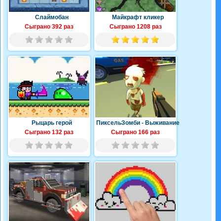
Слаймобан
Майкрафт кликер
Сыграно 392 раз
Сыграно 1208 раз
Рыцарь герой
ПиксельЗомби - Выживание
Сыграно 132 раз
Сыграно 166 раз