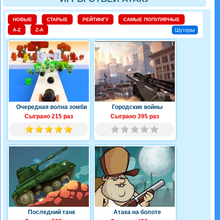
НОВЫЕ
СТАРЫЕ
РЕЙТИНГУ
САМЫЕ ПОПУЛЯРНЫЕ
A-Z
Z-A
Шутеры
Очередная волна зомби
Городские войны
Сыграно 215 раз
Сыграно 395 раз
Последний танк
Атака на болоте