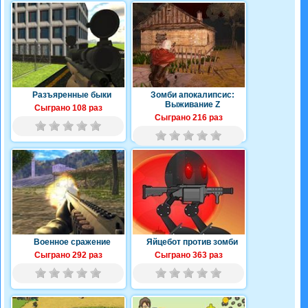
Разъяренные быки
Зомби апокалипсис:
Выживание Z
Сыграно 108 раз
Сыграно 216 раз
Военное сражение
Яйцебот против зомби
Сыграно 292 раз
Сыграно 363 раз