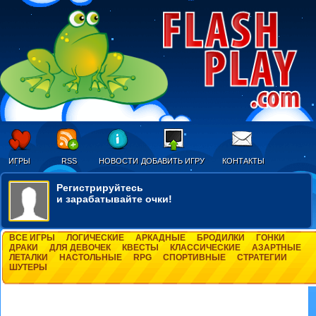
ИГРЫ
RSS
НОВОСТИ
ДОБАВИТЬ ИГРУ
КОНТАКТЫ
Регистрируйтесь
и зарабатывайте очки!
ВСЕ ИГРЫ
ЛОГИЧЕСКИЕ
АРКАДНЫЕ
БРОДИЛКИ
ГОНКИ
ДРАКИ
ДЛЯ ДЕВОЧЕК
КВЕСТЫ
КЛАССИЧЕСКИЕ
АЗАРТНЫЕ
ЛЕТАЛКИ
НАСТОЛЬНЫЕ
RPG
СПОРТИВНЫЕ
СТРАТЕГИИ
ШУТЕРЫ