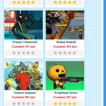
Отряд Стикменов
Война мафий
Сыграно 337 раз
Сыграно 361 раз
Защита родины
Кладбище Кукол
Сыграно 491 раз
Сыграно 307 раз