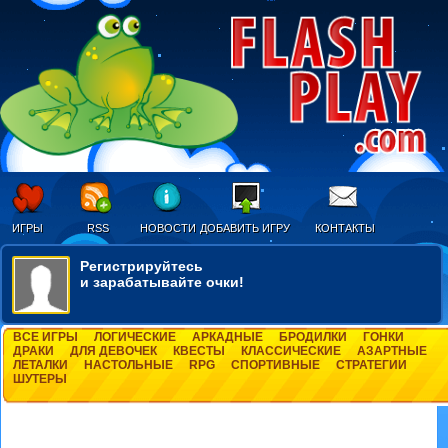
ИГРЫ
RSS
НОВОСТИ
ДОБАВИТЬ ИГРУ
КОНТАКТЫ
Регистрируйтесь
и зарабатывайте очки!
ВСЕ ИГРЫ
ЛОГИЧЕСКИЕ
АРКАДНЫЕ
БРОДИЛКИ
ГОНКИ
ДРАКИ
ДЛЯ ДЕВОЧЕК
КВЕСТЫ
КЛАССИЧЕСКИЕ
АЗАРТНЫЕ
ЛЕТАЛКИ
НАСТОЛЬНЫЕ
RPG
СПОРТИВНЫЕ
СТРАТЕГИИ
ШУТЕРЫ