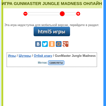
ИГРА GUNMASTER JUNGLE MADNESS ОНЛАЙН
Y
Z
Эта игра недоступна для мобильной версии, перейдите в раздел:
Игры
/
Шутеры
/
Отбей атаку
/ GunMaster Jungle Madness
Метки:
самолеты