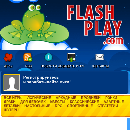
ИГРЫ
RSS
НОВОСТИ
ДОБАВИТЬ ИГРУ
КОНТАКТЫ
Регистрируйтесь
и зарабатывайте очки!
ВСЕ ИГРЫ
ЛОГИЧЕСКИЕ
АРКАДНЫЕ
БРОДИЛКИ
ГОНКИ
ДРАКИ
ДЛЯ ДЕВОЧЕК
КВЕСТЫ
КЛАССИЧЕСКИЕ
АЗАРТНЫЕ
ЛЕТАЛКИ
НАСТОЛЬНЫЕ
RPG
СПОРТИВНЫЕ
СТРАТЕГИИ
ШУТЕРЫ