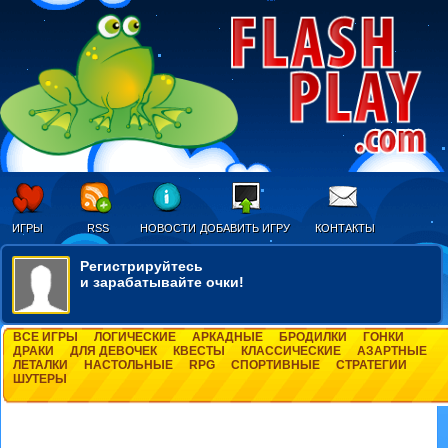
ИГРЫ
RSS
НОВОСТИ
ДОБАВИТЬ ИГРУ
КОНТАКТЫ
Регистрируйтесь
и зарабатывайте очки!
ВСЕ ИГРЫ
ЛОГИЧЕСКИЕ
АРКАДНЫЕ
БРОДИЛКИ
ГОНКИ
ДРАКИ
ДЛЯ ДЕВОЧЕК
КВЕСТЫ
КЛАССИЧЕСКИЕ
АЗАРТНЫЕ
ЛЕТАЛКИ
НАСТОЛЬНЫЕ
RPG
СПОРТИВНЫЕ
СТРАТЕГИИ
ШУТЕРЫ