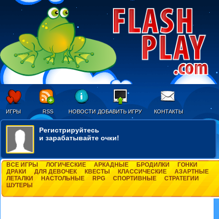
ИГРЫ
RSS
НОВОСТИ
ДОБАВИТЬ ИГРУ
КОНТАКТЫ
Регистрируйтесь
и зарабатывайте очки!
ВСЕ ИГРЫ
ЛОГИЧЕСКИЕ
АРКАДНЫЕ
БРОДИЛКИ
ГОНКИ
ДРАКИ
ДЛЯ ДЕВОЧЕК
КВЕСТЫ
КЛАССИЧЕСКИЕ
АЗАРТНЫЕ
ЛЕТАЛКИ
НАСТОЛЬНЫЕ
RPG
СПОРТИВНЫЕ
СТРАТЕГИИ
ШУТЕРЫ