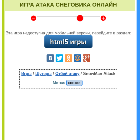
ИГРА АТАКА СНЕГОВИКА ОНЛАЙН
Y
Z
Эта игра недоступна для мобильной версии, перейдите в раздел:
Игры
/
Шутеры
/
Отбей атаку
/ SnowMan Attack
Метки:
снежки