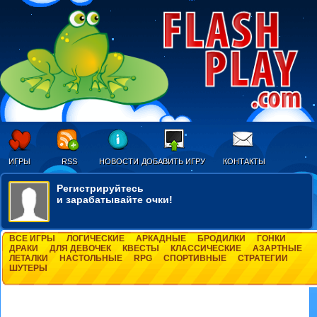
ИГРЫ
RSS
НОВОСТИ
ДОБАВИТЬ ИГРУ
КОНТАКТЫ
Регистрируйтесь
и зарабатывайте очки!
ВСЕ ИГРЫ
ЛОГИЧЕСКИЕ
АРКАДНЫЕ
БРОДИЛКИ
ГОНКИ
ДРАКИ
ДЛЯ ДЕВОЧЕК
КВЕСТЫ
КЛАССИЧЕСКИЕ
АЗАРТНЫЕ
ЛЕТАЛКИ
НАСТОЛЬНЫЕ
RPG
СПОРТИВНЫЕ
СТРАТЕГИИ
ШУТЕРЫ