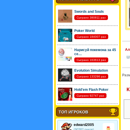
Swords and Souls
Сыграно 380811 раз
Poker World
Сыграно 184007 раз
Ал
Нарисуй покемона за 45
се…
Ш
Сыграно 163613 раз
Evolution Simulation
Разм
Сыграно 133296 раз
К
Hold'em Flash Poker
Сыграно 92747 раз
ТОП ИГРОКОВ
edward2005
(90382 очков)