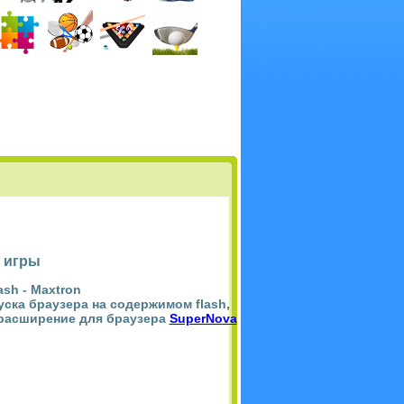
 игры
ash -
Maxtron
пуска браузера на содержимом flash,
 расширение для браузера
SuperNova