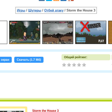
Игры
/
Шутеры
/
Отбей атаку
/ Storm the House 3
Общий рейтинг:
 экран
Скачать (1.7 Мб)
Storm the House 3