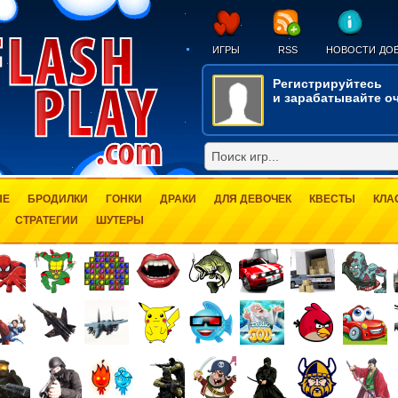
ИГРЫ
RSS
НОВОСТИ
ДОБ
Регистрируйтесь
и зарабатывайте оч
ЫЕ
БРОДИЛКИ
ГОНКИ
ДРАКИ
ДЛЯ ДЕВОЧЕК
КВЕСТЫ
КЛА
СТРАТЕГИИ
ШУТЕРЫ