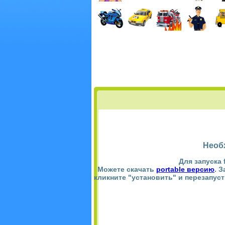
Необ
Для запуска 
Можете скачать
portable версию
. 
кликните "установить" и перезапус