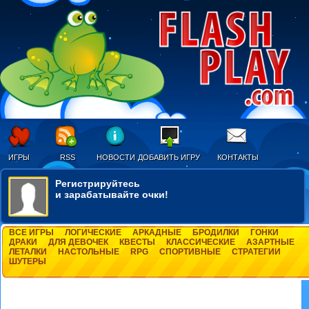
ИГРЫ
RSS
НОВОСТИ
ДОБАВИТЬ ИГРУ
КОНТАКТЫ
Регистрируйтесь
и зарабатывайте очки!
ВСЕ ИГРЫ
ЛОГИЧЕСКИЕ
АРКАДНЫЕ
БРОДИЛКИ
ГОНКИ
ДРАКИ
ДЛЯ ДЕВОЧЕК
КВЕСТЫ
КЛАССИЧЕСКИЕ
АЗАРТНЫЕ
ЛЕТАЛКИ
НАСТОЛЬНЫЕ
RPG
СПОРТИВНЫЕ
СТРАТЕГИИ
ШУТЕРЫ