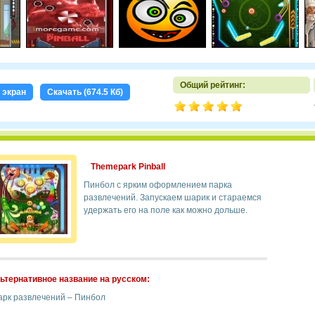
Общий рейтинг:
 экран
Скачать (674.5 Кб)
Themepark Pinball
Пинбол с ярким оформлением парка
развлечений. Запускаем шарик и стараемся
удержать его на поле как можно дольше.
ьтернативное название на русском:
арк развлечений – Пинбол