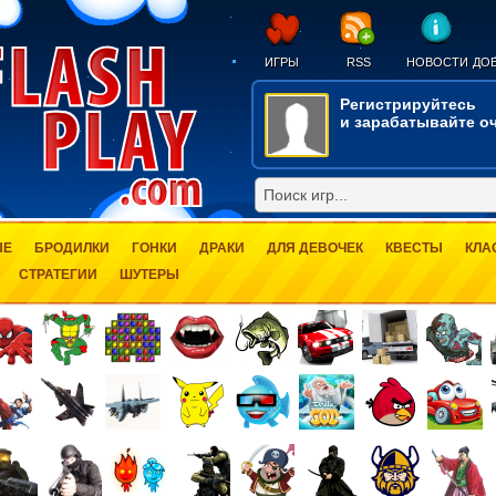
ИГРЫ
RSS
НОВОСТИ
ДОБ
Регистрируйтесь
и зарабатывайте оч
ЫЕ
БРОДИЛКИ
ГОНКИ
ДРАКИ
ДЛЯ ДЕВОЧЕК
КВЕСТЫ
КЛА
СТРАТЕГИИ
ШУТЕРЫ