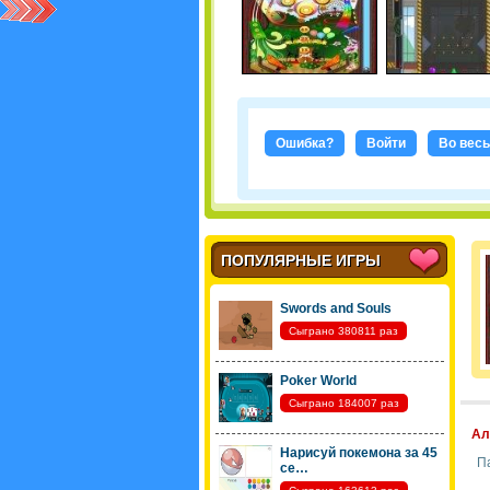
Ошибка?
Войти
Во весь
ПОПУЛЯРНЫЕ ИГРЫ
Swords and Souls
Сыграно 380811 раз
Poker World
Сыграно 184007 раз
Ал
Нарисуй покемона за 45
П
се…