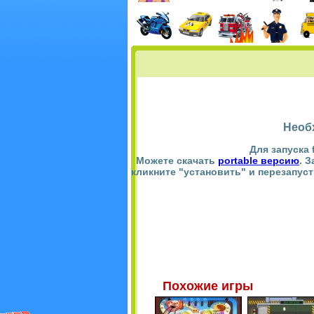
Необ
Для запуска 
Можете скачать
portable версию
. 
кликните "установить" и перезапус
Похожие игры