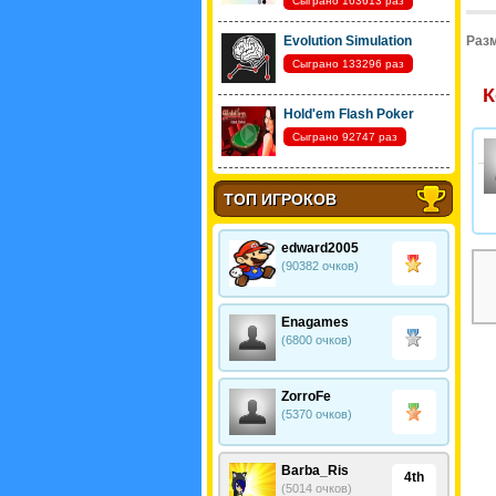
Сыграно 163613 раз
Evolution Simulation
Разм
Сыграно 133296 раз
К
Hold'em Flash Poker
Сыграно 92747 раз
ТОП ИГРОКОВ
edward2005
(90382 очков)
Enagames
(6800 очков)
ZorroFe
(5370 очков)
Barba_Ris
4th
(5014 очков)