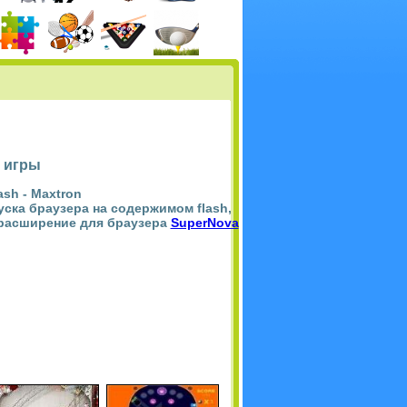
 игры
ash -
Maxtron
пуска браузера на содержимом flash,
 расширение для браузера
SuperNova