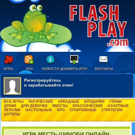
ИГРЫ
RSS
НОВОСТИ
ДОБАВИТЬ ИГРУ
КОНТАКТЫ
Регистрируйтесь
и зарабатывайте очки!
ВСЕ ИГРЫ
ЛОГИЧЕСКИЕ
АРКАДНЫЕ
БРОДИЛКИ
ГОНКИ
ДРАКИ
ДЛЯ ДЕВОЧЕК
КВЕСТЫ
КЛАССИЧЕСКИЕ
АЗАРТНЫЕ
ЛЕТАЛКИ
НАСТОЛЬНЫЕ
RPG
СПОРТИВНЫЕ
СТРАТЕГИИ
ШУТЕРЫ
ИГРА МЕСТЬ ШИНОБИ ОНЛАЙН