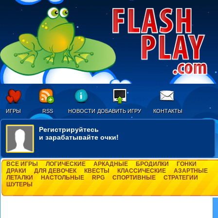
ИГРЫ
RSS
НОВОСТИ
ДОБАВИТЬ ИГРУ
КОНТАКТЫ
Регистрируйтесь
и зарабатывайте очки!
ВСЕ ИГРЫ
ЛОГИЧЕСКИЕ
АРКАДНЫЕ
БРОДИЛКИ
ГОНКИ
ДРАКИ
ДЛЯ ДЕВОЧЕК
КВЕСТЫ
КЛАССИЧЕСКИЕ
АЗАРТНЫЕ
ЛЕТАЛКИ
НАСТОЛЬНЫЕ
RPG
СПОРТИВНЫЕ
СТРАТЕГИИ
ШУТЕРЫ