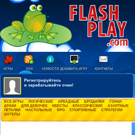
ИГРЫ
RSS
НОВОСТИ
ДОБАВИТЬ ИГРУ
КОНТАКТЫ
Регистрируйтесь
и зарабатывайте очки!
ВСЕ ИГРЫ
ЛОГИЧЕСКИЕ
АРКАДНЫЕ
БРОДИЛКИ
ГОНКИ
ДРАКИ
ДЛЯ ДЕВОЧЕК
КВЕСТЫ
КЛАССИЧЕСКИЕ
АЗАРТНЫЕ
ЛЕТАЛКИ
НАСТОЛЬНЫЕ
RPG
СПОРТИВНЫЕ
СТРАТЕГИИ
ШУТЕРЫ