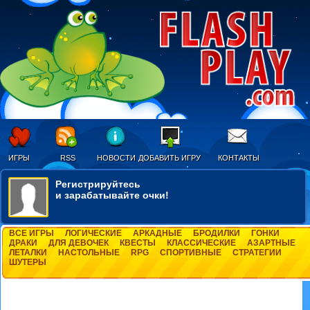
ИГРЫ
RSS
НОВОСТИ
ДОБАВИТЬ ИГРУ
КОНТАКТЫ
Регистрируйтесь
и зарабатывайте очки!
ВСЕ ИГРЫ
ЛОГИЧЕСКИЕ
АРКАДНЫЕ
БРОДИЛКИ
ГОНКИ
ДРАКИ
ДЛЯ ДЕВОЧЕК
КВЕСТЫ
КЛАССИЧЕСКИЕ
АЗАРТНЫЕ
ЛЕТАЛКИ
НАСТОЛЬНЫЕ
RPG
СПОРТИВНЫЕ
СТРАТЕГИИ
ШУТЕРЫ