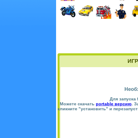
ИГР
Необ
Для запуска 
Можете скачать
portable версию
. 
кликните "установить" и перезапус