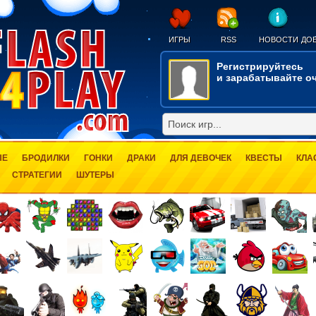
ИГРЫ
RSS
НОВОСТИ
ДОБ
Регистрируйтесь
и зарабатывайте оч
ЫЕ
БРОДИЛКИ
ГОНКИ
ДРАКИ
ДЛЯ ДЕВОЧЕК
КВЕСТЫ
КЛА
СТРАТЕГИИ
ШУТЕРЫ