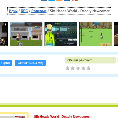
Игры
/
RPG
/
Ролевые
/ Sift Heads World - Deadly Newcomer
Общий рейтинг:
 экран
Скачать (5.3 Мб)
Sift Heads World - Deadly Newcomer