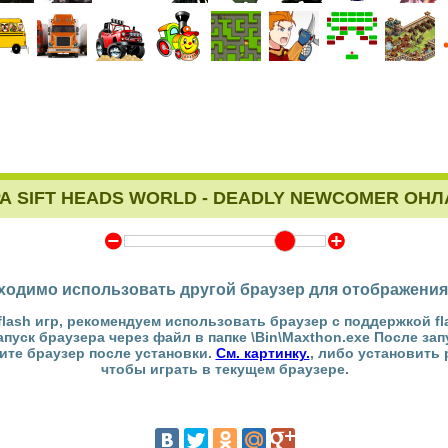
А SIFT HEADS WORLD - DEADLY NEWCOMER ОН
Y
Z
ходимо использовать другой браузер для отображения
flash игр, рекомендуем использовать браузер с поддержкой fl
Запуск браузера через файл в папке \Bin\Maxthon.exe После за
тите браузер после установки.
См. картинку.
, либо установить
чтобы играть в текущем браузере.