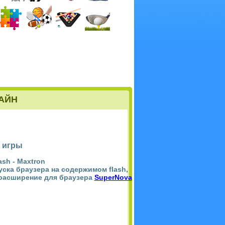
ЛАЙН
 игры
ash -
Maxtron
пуска браузера на содержимом flash,
 расширение для браузера
SuperNova