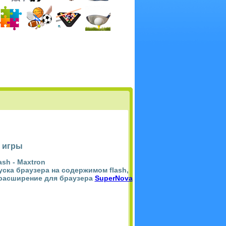
 игры
ash -
Maxtron
пуска браузера на содержимом flash,
 расширение для браузера
SuperNova