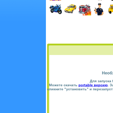
Необ
Для запуска 
Можете скачать
portable версию
. 
кликните "установить" и перезапус