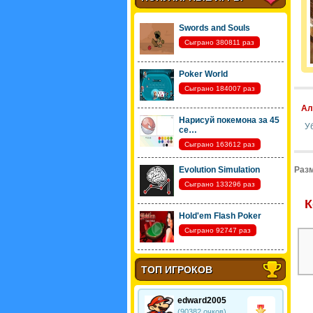
Swords and Souls
Сыграно 380811 раз
Poker World
Сыграно 184007 раз
Ал
Нарисуй покемона за 45
У
се…
Сыграно 163612 раз
Evolution Simulation
Разм
Сыграно 133296 раз
К
Hold'em Flash Poker
Сыграно 92747 раз
ТОП ИГРОКОВ
edward2005
(90382 очков)