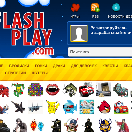
ИГРЫ
RSS
НОВОСТИ
ДОБ
Регистрируйтесь
и зарабатывайте оч
ЫЕ
БРОДИЛКИ
ГОНКИ
ДРАКИ
ДЛЯ ДЕВОЧЕК
КВЕСТЫ
КЛА
СТРАТЕГИИ
ШУТЕРЫ