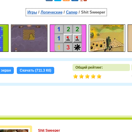
Игры
/
Логические
/
Сапер
/ Shit Sweeper
Общий рейтинг:
 экран
Скачать (711.3 Кб)
Shit Sweeper