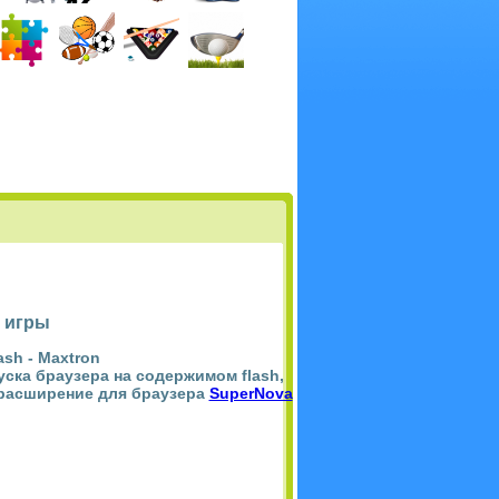
 игры
ash -
Maxtron
пуска браузера на содержимом flash,
 расширение для браузера
SuperNova