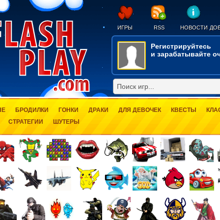
ИГРЫ
RSS
НОВОСТИ
ДОБ
Регистрируйтесь
и зарабатывайте оч
ЫЕ
БРОДИЛКИ
ГОНКИ
ДРАКИ
ДЛЯ ДЕВОЧЕК
КВЕСТЫ
КЛА
СТРАТЕГИИ
ШУТЕРЫ