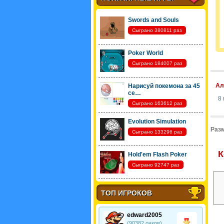
Swords and Souls
Сыграно 380811 раз
Poker World
Сыграно 184007 раз
Ал
Нарисуй покемона за 45
се…
8 
Сыграно 163612 раз
Evolution Simulation
Разм
Сыграно 133296 раз
К
Hold'em Flash Poker
Сыграно 92747 раз
ТОП ИГРОКОВ
edward2005
(90382 очков)