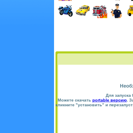
Необ
Для запуска 
Можете скачать
portable версию
. 
кликните "установить" и перезапус