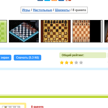
Игры
/
Настольные
/
Шахматы
/ 8 queens
Общий рейтинг:
 экран
Скачать (5.3 Кб)
8 queens