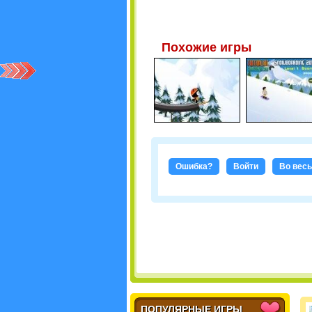
Похожие игры
Ошибка?
Войти
Во весь
ПОПУЛЯРНЫЕ ИГРЫ