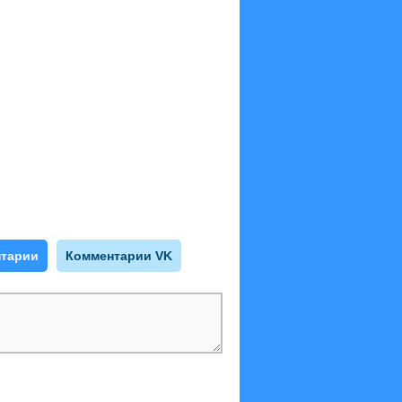
тарии
Комментарии VK