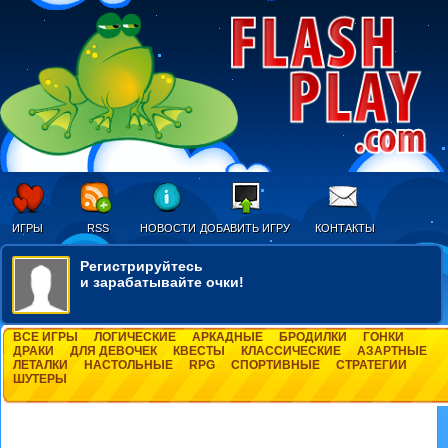
ИГРЫ
RSS
НОВОСТИ
ДОБАВИТЬ ИГРУ
КОНТАКТЫ
Регистрируйтесь
и зарабатывайте очки!
ВСЕ ИГРЫ
ЛОГИЧЕСКИЕ
АРКАДНЫЕ
БРОДИЛКИ
ГОНКИ
ДРАКИ
ДЛЯ ДЕВОЧЕК
КВЕСТЫ
КЛАССИЧЕСКИЕ
АЗАРТНЫЕ
ЛЕТАЛКИ
НАСТОЛЬНЫЕ
RPG
СПОРТИВНЫЕ
СТРАТЕГИИ
ШУТЕРЫ