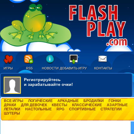
ИГРЫ
RSS
НОВОСТИ
ДОБАВИТЬ ИГРУ
КОНТАКТЫ
Регистрируйтесь
и зарабатывайте очки!
ВСЕ ИГРЫ
ЛОГИЧЕСКИЕ
АРКАДНЫЕ
БРОДИЛКИ
ГОНКИ
ДРАКИ
ДЛЯ ДЕВОЧЕК
КВЕСТЫ
КЛАССИЧЕСКИЕ
АЗАРТНЫЕ
ЛЕТАЛКИ
НАСТОЛЬНЫЕ
RPG
СПОРТИВНЫЕ
СТРАТЕГИИ
ШУТЕРЫ