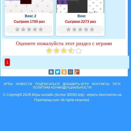
Векс 2
Векс
Сыграно 1700 раз
Сыграно 2273 раз
Оцените пожалуйста этот раздел с играми
1
ИГРЫ
НОВОСТИ
ПОДПИСАТЬСЯ
ДОБАВИТЬ ИГРУ
КОНТАКТЫ
ТЕГИ
ПОЛИТИКА КОНФИДЕНЦИАЛЬНОСТИ
© Copyright 2026 Игры онлайн (более 30000 игр) - играть бесплатно на
Flash4play.com. All rights reserved.