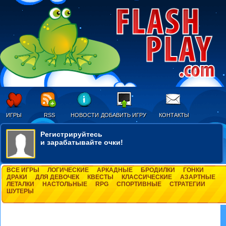
ИГРЫ
RSS
НОВОСТИ
ДОБАВИТЬ ИГРУ
КОНТАКТЫ
Регистрируйтесь
и зарабатывайте очки!
ВСЕ ИГРЫ
ЛОГИЧЕСКИЕ
АРКАДНЫЕ
БРОДИЛКИ
ГОНКИ
ДРАКИ
ДЛЯ ДЕВОЧЕК
КВЕСТЫ
КЛАССИЧЕСКИЕ
АЗАРТНЫЕ
ЛЕТАЛКИ
НАСТОЛЬНЫЕ
RPG
СПОРТИВНЫЕ
СТРАТЕГИИ
ШУТЕРЫ