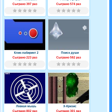
Сыграно 397 раз
Сыграно 574 раз
Клик-лабиринт 2
Поиск души
Сыграно 223 раз
Сыграно 592 раз
Ловкая мышь
Х-Кризис
Сыграно 802 раз
Сыграно 301 раз