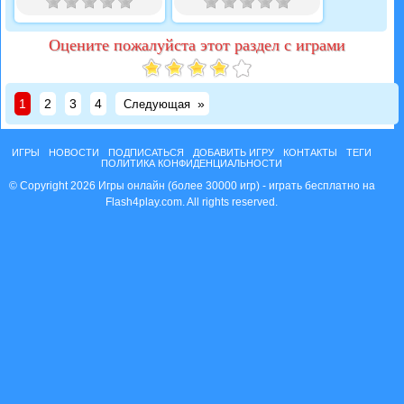
Оцените пожалуйста этот раздел с играми
1
2
3
4
»
Следующая
ИГРЫ
НОВОСТИ
ПОДПИСАТЬСЯ
ДОБАВИТЬ ИГРУ
КОНТАКТЫ
ТЕГИ
ПОЛИТИКА КОНФИДЕНЦИАЛЬНОСТИ
© Copyright 2026 Игры онлайн (более 30000 игр) - играть бесплатно на
Flash4play.com. All rights reserved.