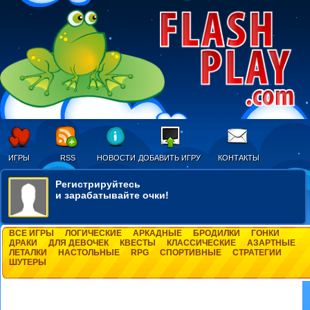
ИГРЫ
RSS
НОВОСТИ
ДОБАВИТЬ ИГРУ
КОНТАКТЫ
Регистрируйтесь
и зарабатывайте очки!
ВСЕ ИГРЫ
ЛОГИЧЕСКИЕ
АРКАДНЫЕ
БРОДИЛКИ
ГОНКИ
ДРАКИ
ДЛЯ ДЕВОЧЕК
КВЕСТЫ
КЛАССИЧЕСКИЕ
АЗАРТНЫЕ
ЛЕТАЛКИ
НАСТОЛЬНЫЕ
RPG
СПОРТИВНЫЕ
СТРАТЕГИИ
ШУТЕРЫ