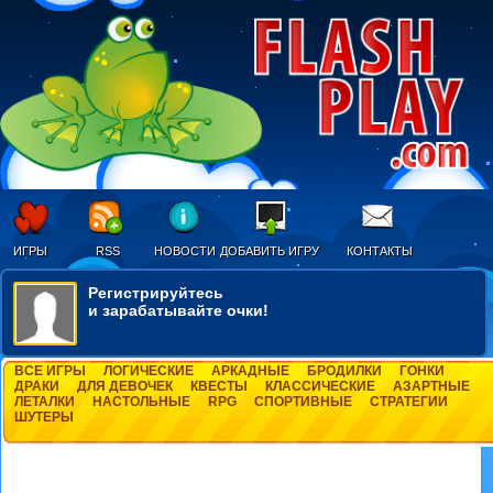
ИГРЫ
RSS
НОВОСТИ
ДОБАВИТЬ ИГРУ
КОНТАКТЫ
Регистрируйтесь
и зарабатывайте очки!
ВСЕ ИГРЫ
ЛОГИЧЕСКИЕ
АРКАДНЫЕ
БРОДИЛКИ
ГОНКИ
ДРАКИ
ДЛЯ ДЕВОЧЕК
КВЕСТЫ
КЛАССИЧЕСКИЕ
АЗАРТНЫЕ
ЛЕТАЛКИ
НАСТОЛЬНЫЕ
RPG
СПОРТИВНЫЕ
СТРАТЕГИИ
ШУТЕРЫ