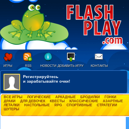
ИГРЫ
RSS
НОВОСТИ
ДОБАВИТЬ ИГРУ
КОНТАКТЫ
Регистрируйтесь
и зарабатывайте очки!
ВСЕ ИГРЫ
ЛОГИЧЕСКИЕ
АРКАДНЫЕ
БРОДИЛКИ
ГОНКИ
ДРАКИ
ДЛЯ ДЕВОЧЕК
КВЕСТЫ
КЛАССИЧЕСКИЕ
АЗАРТНЫЕ
ЛЕТАЛКИ
НАСТОЛЬНЫЕ
RPG
СПОРТИВНЫЕ
СТРАТЕГИИ
ШУТЕРЫ