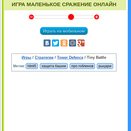
ИГРА МАЛЕНЬКОЕ СРАЖЕНИЕ ОНЛАЙН
Y
Z
Играть на мобильном
Игры
/
Стратегии
/
Tower Defence
/ Tiny Battle
Метки:
html5
защита башни
про гоблинов
рыцари