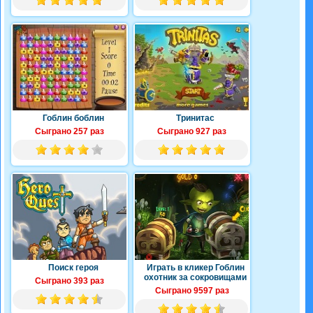
Гоблин боблин
Тринитас
Сыграно 257 раз
Сыграно 927 раз
Поиск героя
Играть в кликер Гоблин
охотник за сокровищами
Сыграно 393 раз
Сыграно 9597 раз