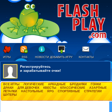
ИГРЫ
RSS
НОВОСТИ
ДОБАВИТЬ ИГРУ
КОНТАКТЫ
Регистрируйтесь
и зарабатывайте очки!
ВСЕ ИГРЫ
ЛОГИЧЕСКИЕ
АРКАДНЫЕ
БРОДИЛКИ
ГОНКИ
ДРАКИ
ДЛЯ ДЕВОЧЕК
КВЕСТЫ
КЛАССИЧЕСКИЕ
АЗАРТНЫЕ
ЛЕТАЛКИ
НАСТОЛЬНЫЕ
RPG
СПОРТИВНЫЕ
СТРАТЕГИИ
ШУТЕРЫ