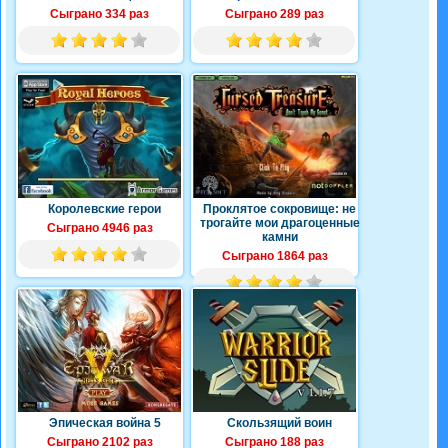
Сыграно 334 раз
Сыграно 289 раз
Королевские герои
Проклятое сокровище: не
трогайте мои драгоценные
Сыграно 4946 раз
камни
Сыграно 1864 раз
Эпическая война 5
Скользящий воин
Сыграно 2102 раз
Сыграно 188 раз