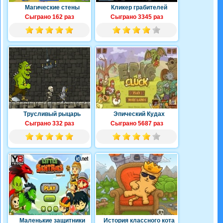
Магические стены
Кликер грабителей
Сыграно 162 раз
Сыграно 3345 раз
Трусливый рыцарь
Эпический Кудах
Сыграно 332 раз
Сыграно 5687 раз
Маленькие защитники
История классного кота