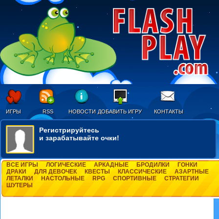
ИГРЫ
RSS
НОВОСТИ
ДОБАВИТЬ ИГРУ
КОНТАКТЫ
Регистрируйтесь
и зарабатывайте очки!
ВСЕ ИГРЫ
ЛОГИЧЕСКИЕ
АРКАДНЫЕ
БРОДИЛКИ
ГОНКИ
ДРАКИ
ДЛЯ ДЕВОЧЕК
КВЕСТЫ
КЛАССИЧЕСКИЕ
АЗАРТНЫЕ
ЛЕТАЛКИ
НАСТОЛЬНЫЕ
RPG
СПОРТИВНЫЕ
СТРАТЕГИИ
ШУТЕРЫ