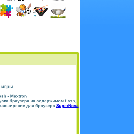
 игры
ash -
Maxtron
пуска браузера на содержимом flash,
 расширение для браузера
SuperNova