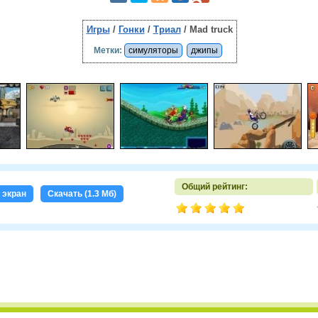
Игры
/
Гонки
/
Триал
/ Mad truck
Метки:
симуляторы
джипы
Общий рейтинг:
 экран
Скачать (1.3 Мб)