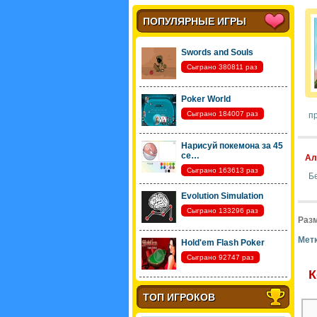
ПОПУЛЯРНЫЕ ИГРЫ
Swords and Souls
Сыграно 380811 раз
Poker World
Сыграно 184007 раз
пр
Нарисуй покемона за 45
се…
Ал
Сыграно 163613 раз
Б
Evolution Simulation
Сыграно 133296 раз
Разм
Метк
Hold'em Flash Poker
Сыграно 92747 раз
К
ТОП ИГРОКОВ