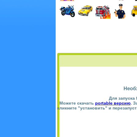
Необ
Для запуска 
Можете скачать
portable версию
. 
кликните "установить" и перезапус