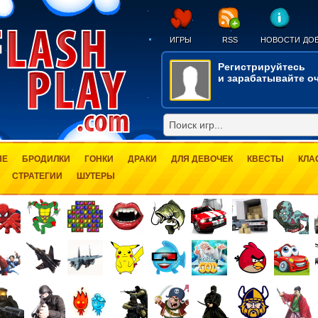
ИГРЫ
RSS
НОВОСТИ
ДОБ
Регистрируйтесь
и зарабатывайте оч
ЫЕ
БРОДИЛКИ
ГОНКИ
ДРАКИ
ДЛЯ ДЕВОЧЕК
КВЕСТЫ
КЛА
СТРАТЕГИИ
ШУТЕРЫ