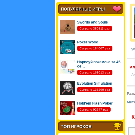
ПОПУЛЯРНЫЕ ИГРЫ
Swords and Souls
Сыграно 380811 раз
Poker World
Сыграно 184007 раз
уп
Нарисуй покемона за 45
се…
Ал
Сыграно 163613 раз
З
Evolution Simulation
Сыграно 133296 раз
Разм
Метк
Hold'em Flash Poker
Сыграно 92747 раз
К
ТОП ИГРОКОВ