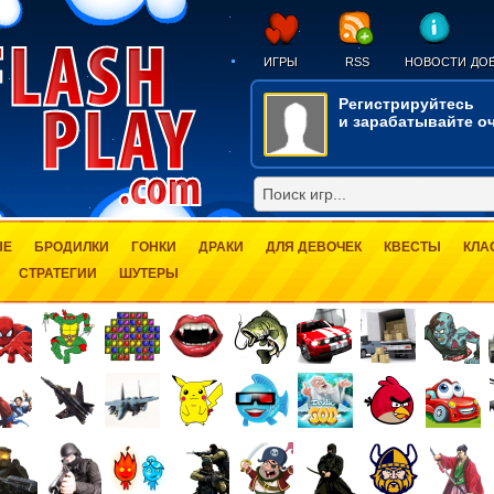
ИГРЫ
RSS
НОВОСТИ
ДОБ
Регистрируйтесь
и зарабатывайте оч
ЫЕ
БРОДИЛКИ
ГОНКИ
ДРАКИ
ДЛЯ ДЕВОЧЕК
КВЕСТЫ
КЛА
СТРАТЕГИИ
ШУТЕРЫ