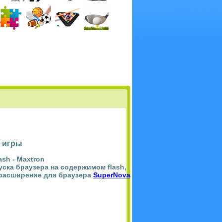
 игры
ash -
Maxtron
пуска браузера на содержимом flash,
 расширение для браузера
SuperNova