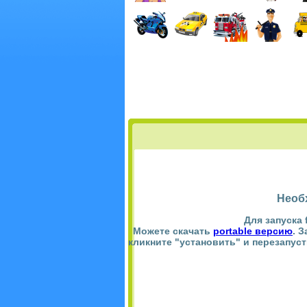
Необ
Для запуска 
Можете скачать
portable версию
. 
кликните "установить" и перезапус