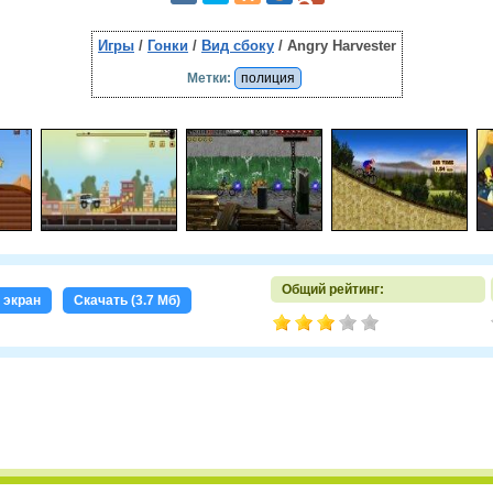
Игры
/
Гонки
/
Вид сбоку
/ Angry Harvester
Метки:
полиция
Общий рейтинг:
 экран
Скачать (3.7 Мб)