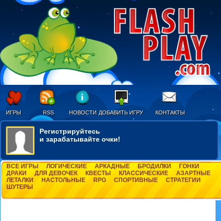
ИГРЫ
RSS
НОВОСТИ
ДОБАВИТЬ ИГРУ
КОНТАКТЫ
Регистрируйтесь
и зарабатывайте очки!
ВСЕ ИГРЫ
ЛОГИЧЕСКИЕ
АРКАДНЫЕ
БРОДИЛКИ
ГОНКИ
ДРАКИ
ДЛЯ ДЕВОЧЕК
КВЕСТЫ
КЛАССИЧЕСКИЕ
АЗАРТНЫЕ
ЛЕТАЛКИ
НАСТОЛЬНЫЕ
RPG
СПОРТИВНЫЕ
СТРАТЕГИИ
ШУТЕРЫ