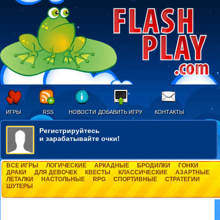
ИГРЫ
RSS
НОВОСТИ
ДОБАВИТЬ ИГРУ
КОНТАКТЫ
Регистрируйтесь
и зарабатывайте очки!
ВСЕ ИГРЫ
ЛОГИЧЕСКИЕ
АРКАДНЫЕ
БРОДИЛКИ
ГОНКИ
ДРАКИ
ДЛЯ ДЕВОЧЕК
КВЕСТЫ
КЛАССИЧЕСКИЕ
АЗАРТНЫЕ
ЛЕТАЛКИ
НАСТОЛЬНЫЕ
RPG
СПОРТИВНЫЕ
СТРАТЕГИИ
ШУТЕРЫ