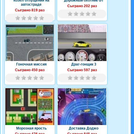
Козёл отпущения на
Дорожный охотник GT
автостраде
Сыграно 202 раз
Сыграно 819 раз
Гоночная миссия
Драг-гонщик 3
Сыграно 450 раз
Сыграно 597 раз
Морозная ярость
Доставка Доджо