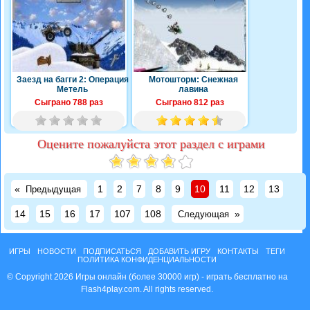
Заезд на багги 2: Операция
Мотошторм: Снежная
Метель
лавина
Сыграно 788 раз
Сыграно 812 раз
Оцените пожалуйста этот раздел с играми
«
1
2
7
8
9
10
11
12
13
Предыдущая
14
15
16
17
107
108
»
Следующая
ИГРЫ
НОВОСТИ
ПОДПИСАТЬСЯ
ДОБАВИТЬ ИГРУ
КОНТАКТЫ
ТЕГИ
ПОЛИТИКА КОНФИДЕНЦИАЛЬНОСТИ
© Copyright 2026 Игры онлайн (более 30000 игр) - играть бесплатно на
Flash4play.com. All rights reserved.