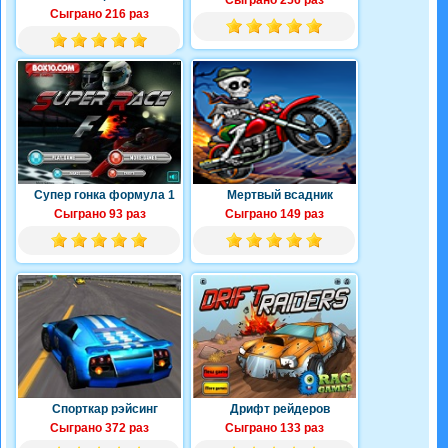
Сыграно 256 раз
Сыграно 216 раз
Супер гонка формула 1
Мертвый всадник
Сыграно 93 раз
Сыграно 149 раз
Спорткар рэйсинг
Дрифт рейдеров
Сыграно 372 раз
Сыграно 133 раз