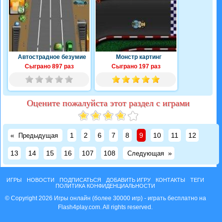
Автострадное безумие
Монстр картинг
Сыграно 897 раз
Сыграно 197 раз
Оцените пожалуйста этот раздел с играми
«
1
2
6
7
8
9
10
11
12
Предыдущая
13
14
15
16
107
108
»
Следующая
ИГРЫ
НОВОСТИ
ПОДПИСАТЬСЯ
ДОБАВИТЬ ИГРУ
КОНТАКТЫ
ТЕГИ
ПОЛИТИКА КОНФИДЕНЦИАЛЬНОСТИ
© Copyright 2026 Игры онлайн (более 30000 игр) - играть бесплатно на
Flash4play.com. All rights reserved.