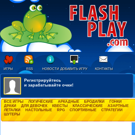
ИГРЫ
RSS
НОВОСТИ
ДОБАВИТЬ ИГРУ
КОНТАКТЫ
Регистрируйтесь
и зарабатывайте очки!
ВСЕ ИГРЫ
ЛОГИЧЕСКИЕ
АРКАДНЫЕ
БРОДИЛКИ
ГОНКИ
ДРАКИ
ДЛЯ ДЕВОЧЕК
КВЕСТЫ
КЛАССИЧЕСКИЕ
АЗАРТНЫЕ
ЛЕТАЛКИ
НАСТОЛЬНЫЕ
RPG
СПОРТИВНЫЕ
СТРАТЕГИИ
ШУТЕРЫ