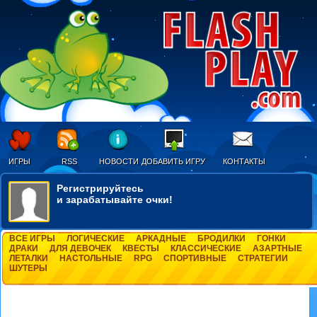
ИГРЫ
RSS
НОВОСТИ
ДОБАВИТЬ ИГРУ
КОНТАКТЫ
Регистрируйтесь
и зарабатывайте очки!
ВСЕ ИГРЫ
ЛОГИЧЕСКИЕ
АРКАДНЫЕ
БРОДИЛКИ
ГОНКИ
ДРАКИ
ДЛЯ ДЕВОЧЕК
КВЕСТЫ
КЛАССИЧЕСКИЕ
АЗАРТНЫЕ
ЛЕТАЛКИ
НАСТОЛЬНЫЕ
RPG
СПОРТИВНЫЕ
СТРАТЕГИИ
ШУТЕРЫ