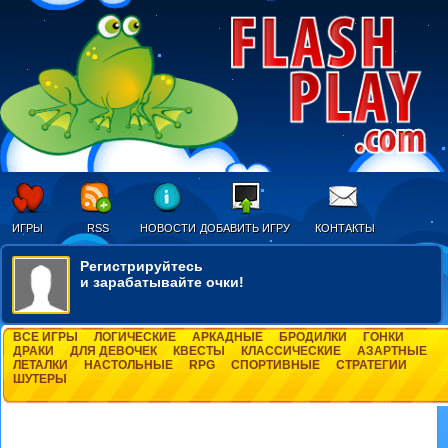
ИГРЫ
RSS
НОВОСТИ
ДОБАВИТЬ ИГРУ
КОНТАКТЫ
Регистрируйтесь
и зарабатывайте очки!
ВСЕ ИГРЫ
ЛОГИЧЕСКИЕ
АРКАДНЫЕ
БРОДИЛКИ
ГОНКИ
ДРАКИ
ДЛЯ ДЕВОЧЕК
КВЕСТЫ
КЛАССИЧЕСКИЕ
АЗАРТНЫЕ
ЛЕТАЛКИ
НАСТОЛЬНЫЕ
RPG
СПОРТИВНЫЕ
СТРАТЕГИИ
ШУТЕРЫ