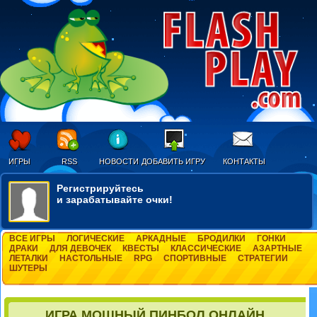
ИГРЫ
RSS
НОВОСТИ
ДОБАВИТЬ ИГРУ
КОНТАКТЫ
Регистрируйтесь
и зарабатывайте очки!
ВСЕ ИГРЫ
ЛОГИЧЕСКИЕ
АРКАДНЫЕ
БРОДИЛКИ
ГОНКИ
ДРАКИ
ДЛЯ ДЕВОЧЕК
КВЕСТЫ
КЛАССИЧЕСКИЕ
АЗАРТНЫЕ
ЛЕТАЛКИ
НАСТОЛЬНЫЕ
RPG
СПОРТИВНЫЕ
СТРАТЕГИИ
ШУТЕРЫ
ИГРА МОЩНЫЙ ПИНБОЛ ОНЛАЙН